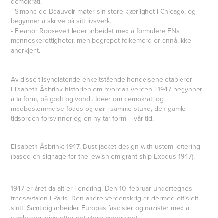
demokrati.
- Simone de Beauvoir møter sin store kjærlighet i Chicago, og
begynner å skrive på sitt livsverk.
- Eleanor Roosevelt leder arbeidet med å formulere FNs
menneskerettigheter, men begrepet folkemord er ennå ikke
anerkjent.
Av disse tilsynelatende enkeltstående hendelsene etablerer
Elisabeth Åsbrink historien om hvordan verden i 1947 begynner
å ta form, på godt og vondt. Ideer om demokrati og
medbestemmelse fødes og dør i samme stund, den gamle
tidsorden forsvinner og en ny tar form – vår tid.
Elisabeth Åsbrink: 1947. Dust jacket design with ustom lettering
(based on signage for the jewish emigrant ship Exodus 1947).
1947 er året da alt er i endring. Den 10. februar undertegnes
fredsavtalen i Paris. Den andre verdenskrig er dermed offisielt
slutt. Samtidig arbeider Europas fascister og nazister med å
samle seg igjen etter det store nederlaget.