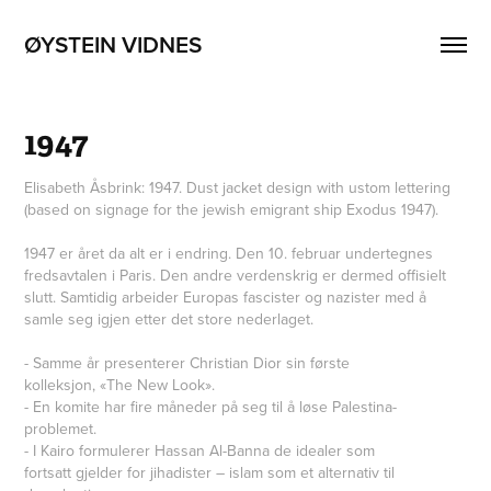
ØYSTEIN VIDNES
1947
Elisabeth Åsbrink: 1947. Dust jacket design with ustom lettering
(based on signage for the jewish emigrant ship Exodus 1947).
1947 er året da alt er i endring. Den 10. februar undertegnes
fredsavtalen i Paris. Den andre verdenskrig er dermed offisielt
slutt. Samtidig arbeider Europas fascister og nazister med å
samle seg igjen etter det store nederlaget.
- Samme år presenterer Christian Dior sin første
kolleksjon, «The New Look».
- En komite har fire måneder på seg til å løse Palestina-
problemet.
- I Kairo formulerer Hassan Al-Banna de idealer som
fortsatt gjelder for jihadister – islam som et alternativ til